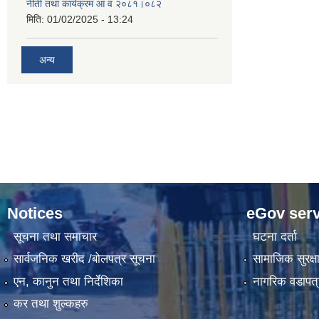
नीती तथा कार्यक्रम आ व २०८१।०८२
मिति:
01/02/2025 - 13:24
अन्य
Notices
eGov serv
सूचना तथा समाचार
घटना दर्ता
सार्वजनिक खरीद /बोलपत्र सूचना
सामाजिक सुरक्ष
एन, कानुन तथा निर्देशिका
नागरिक वडापत्
कर तथा शुल्कहरु