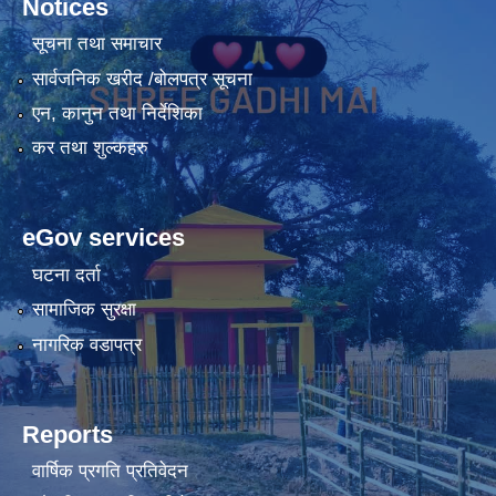
Notices
सूचना तथा समाचार
सार्वजनिक खरीद /बोलपत्र सूचना
एन, कानुन तथा निर्देशिका
कर तथा शुल्कहरु
eGov services
घटना दर्ता
सामाजिक सुरक्षा
नागरिक वडापत्र
Reports
वार्षिक प्रगति प्रतिवेदन