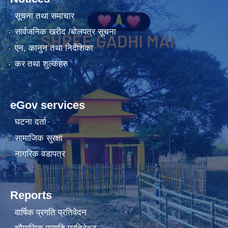
सूचना तथा समाचार
सार्वजनिक खरीद /बोलपत्र सूचना
एन, कानुन तथा निर्देशिका
कर तथा शुल्कहरु
eGov services
घटना दर्ता
सामाजिक सुरक्षा
नागरिक वडापत्र
Reports
वार्षिक प्रगति प्रतिवेदन