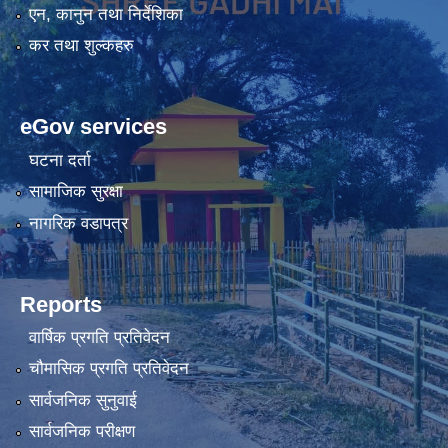
एन, कानुन तथा निर्देशिका
कर तथा शुल्कहरु
eGov services
घटना दर्ता
सामाजिक सुरक्षा
नागरिक वडापत्र
Reports
वार्षिक प्रगति प्रतिवेदन
चौमासिक प्रगति प्रतिवेदन
सार्वजनिक सुनुवाई
सार्वजनिक परीक्षण