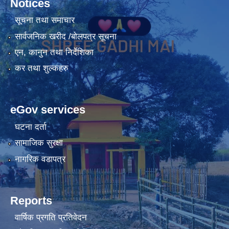
Notices
सूचना तथा समाचार
सार्वजनिक खरीद /बोलपत्र सूचना
एन, कानुन तथा निर्देशिका
कर तथा शुल्कहरु
eGov services
घटना दर्ता
सामाजिक सुरक्षा
नागरिक वडापत्र
Reports
वार्षिक प्रगति प्रतिवेदन