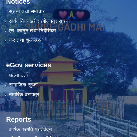
Notices
सूचना तथा समाचार
सार्वजनिक खरीद /बोलपत्र सूचना
एन, कानुन तथा निर्देशिका
कर तथा शुल्कहरु
eGov services
घटना दर्ता
सामाजिक सुरक्षा
नागरिक वडापत्र
Reports
वार्षिक प्रगति प्रतिवेदन