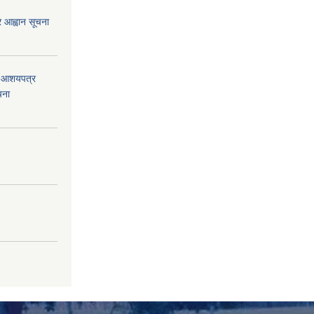
्र आह्वान सूचना
को आशयपत्र
चना