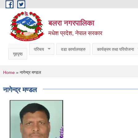
Skip to main content
बलरा नगरपालिका
मधेश प्रदेश, नेपाल सरकार
परिचय
वडा कार्यालयहरु
कार्यक्रम तथा परियोजना
गृहपृष्ठ
You are here
Home
» नागेन्द्र मण्डल
नागेन्द्र मण्डल