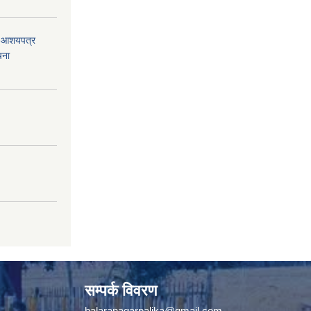
को आशयपत्र
चना
सम्पर्क विवरण
balaranagarpalika@gmail.com